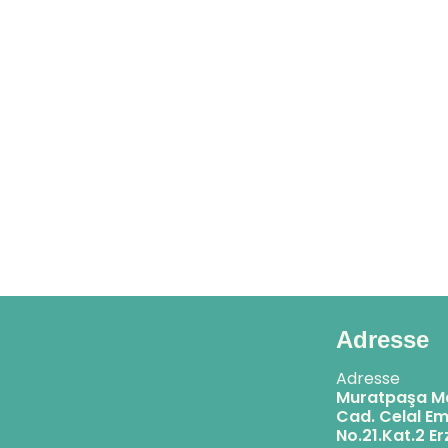
Adresse
Adresse
Muratpaşa M
Cad. Celal Em
No.21.Kat.2 E