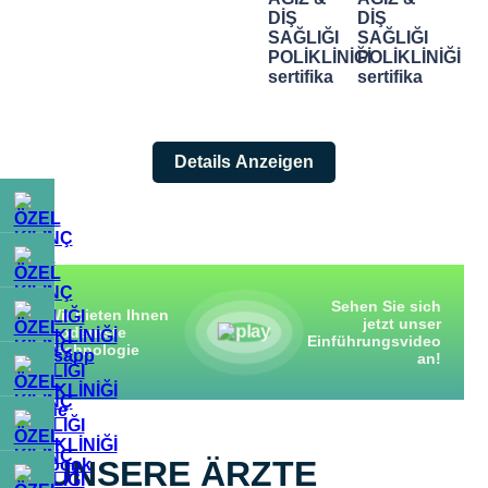
Details Anzeigen
Sehen Sie sich
Wir bieten Ihnen
jetzt unser
modernste
Einführungsvideo
Technologie
an!
UNSERE ÄRZTE