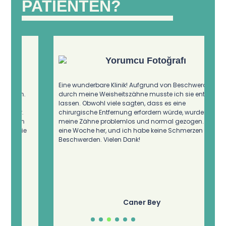
PATIENTEN?
Eine wunderbare Klinik! Aufgrund von Beschwerden
A
durch meine Weisheitszähne musste ich sie entfernen
M
lassen. Obwohl viele sagten, dass es eine
A
chirurgische Entfernung erfordern würde, wurden
i
meine Zähne problemlos und normal gezogen. Es ist
S
eine Woche her, und ich habe keine Schmerzen oder
j
Beschwerden. Vielen Dank!
k
m
u
e
T
d
Caner Bey