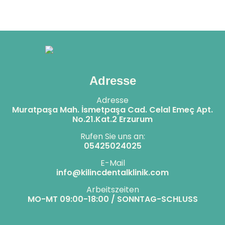
"chronische Parodontitis"
mit dem Gynäkologen ein
bezeichnet wird und durch
Antibiotikum verschreiben, das
gramnegative Bakterien verursacht
dem Baby nicht schadet.
wird, kann, wenn sie nicht
behandelt wird, zu Frühgeburten
oder einem niedrigen
Geburtsgewicht führen. Eine
Zahnfleischentzündung, die mit
Antibiotika behandelt wird, schadet
Adresse
dem Baby im Mutterleib nicht.
Adresse
Muratpaşa Mah. İsmetpaşa Cad. Celal Emeç Apt.
No.21.Kat.2 Erzurum
Rufen Sie uns an:
05425024025
E-Mail
info@kilincdentalklinik.com
Arbeitszeiten
MO-MT 09:00-18:00 / SONNTAG-SCHLUSS