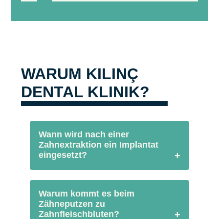
WARUM KILINÇ
DENTAL KLINIK?
Wann wird nach einer
Zahnextraktion ein Implantat
eingesetzt?
+
Bei Patienten mit einer gesunden
Kieferstruktur und ausreichender
Warum kommt es beim
Knochendichte kann die
Zähneputzen zu
Implantatbehandlung unmittelbar
Zahnfleischbluten?
+
nach der Zahnextraktion